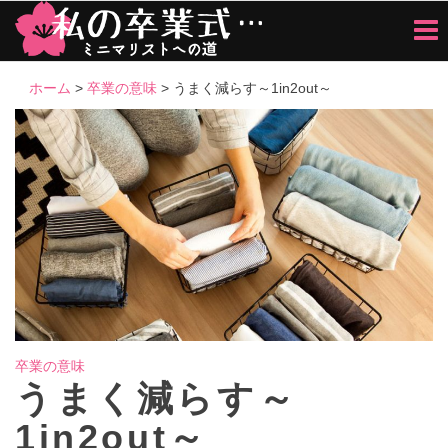
私の卒
コ
ミ
ニ
ン
業
マ
テ
リ
式・・・
ホーム
>
卒業の意味
>
うまく減らす～1in2out～
ン
ス
ミニマ
ト
ツ
の
リスト
へ
卒
ス
への道
業
キ
記
録
ッ
プ
卒業の意味
うまく減らす～
1in2out～