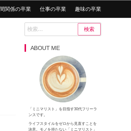
間関係の卒業
仕事の卒業
趣味の卒業
検
索:
ABOUT ME
「ミニマリスト」を目指す30代フリーラ
ンスです。
ライフスタイルをゼロから見直すことを
決意。モノを持たない「ミニマリスト」