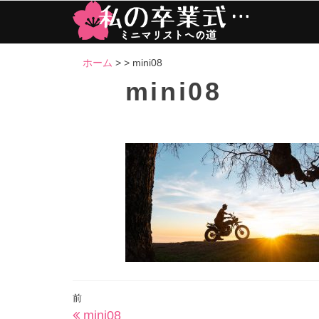
私の卒
コ
ミ
ニ
ン
業
マ
テ
リ
式・・
ホーム
>
>
mini08
ン
ス
ミニマ
mini08
ト
ツ
の
リスト
へ
卒
ス
への道
業
キ
記
録
ッ
プ
投
前
過
mini08